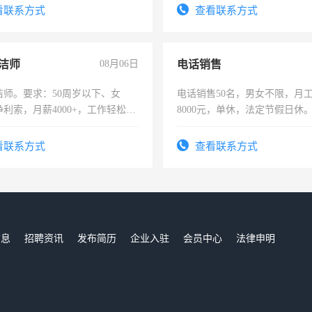
看联系方式
查看联系方式
洁师
08月06日
电话销售
洁师。要求：50周岁以下、女
电话销售50名，男女不限，月工资
利索，月薪4000+，工作轻松，
8000元，单休，法定节假日休
活，不需坐班，适合宝妈、全职
。
看联系方式
查看联系方式
信息
招聘资讯
发布简历
企业入驻
会员中心
法律申明
们