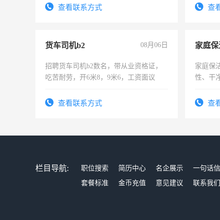
查看联系方式
查
货车司机b2
08月06日
家庭保
招聘货车司机b2数名，带从业资格证，
家庭保
吃苦耐劳，开6米8，9米6，工资面议
性、干净
时间灵
太太等
查看联系方式
查
栏目导航:
职位搜索
简历中心
名企展示
一句话
套餐标准
金币充值
意见建议
联系我