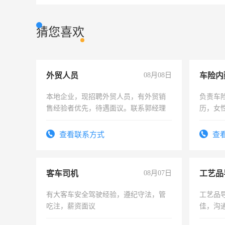
猜您喜欢
外贸人员
08月08日
车险内
本地企业，现招聘外贸人员，有外贸销
负责车
售经验者优先，待遇面议。联系郭经理
历，女性
操作，
试用期1
查看联系方式
查
客车司机
08月07日
工艺品
有大客车安全驾驶经验，遵纪守法，管
工艺品导
吃注，薪资面议
佳，沟
上进心