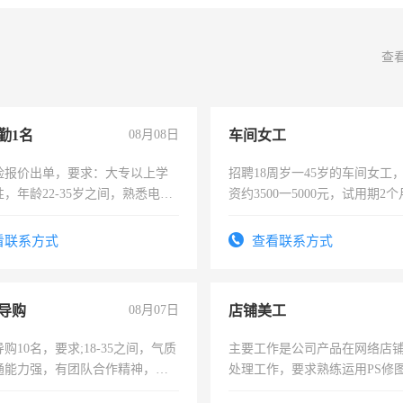
查
勤1名
08月08日
车间女工
险报价出单，要求：大专以上学
招聘18周岁一45岁的车间女工
，年龄22-35岁之间，熟悉电脑
资约3500一5000元，试用期2
工作态度认真，具有团队精神，
险，有年薪假，年底福利
-3个月，转正后交纳五险，
看联系方式
查看联系方式
导购
08月07日
店铺美工
购10名，要求;18-35之间，气质
主要工作是公司产品在网络店
通能力强，有团队合作精神，有
处理工作，要求熟练运用PS修图
，有工作经验者优先！
作时间每天8小时，待遇优厚。