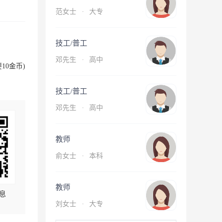
范女士
·
大专
技工/普工
邓先生
·
高中
10金币)
技工/普工
邓先生
·
高中
教师
俞女士
·
本科
教师
息
刘女士
·
大专