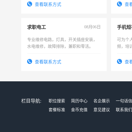
有高低
查看联系方式
查
求职电工
08月06日
专业维修电路，灯具，开关插座安装，
可为个
水电维修，故障排除，兼职和零活。
频，培
可为个
频，培
查看联系方式
查
音！你
成为拍
栏目导航:
职位搜索
简历中心
名企展示
一句话
套餐标准
金币充值
意见建议
联系我