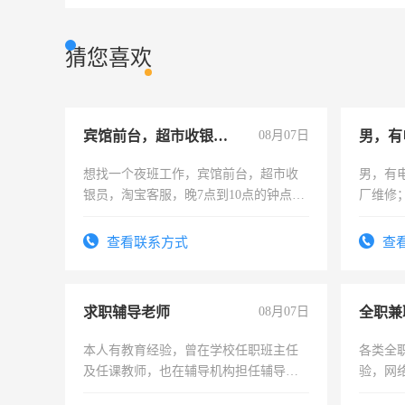
猜您喜欢
宾馆前台，超市收银员，淘宝客服
08月07日
男，有
想找一个夜班工作，宾馆前台，超市收
男，有
银员，淘宝客服，晚7点到10点的钟点
厂维修
工，麻烦看到的老板加我微信聊，手机
上，枣
号同微信
电话
查看联系方式
查
求职辅导老师
08月07日
全职兼
本人有教育经验，曾在学校任职班主任
各类全
及任课教师，也在辅导机构担任辅导教
验，网
师，求周一至周五辅导老师的工作
队长，