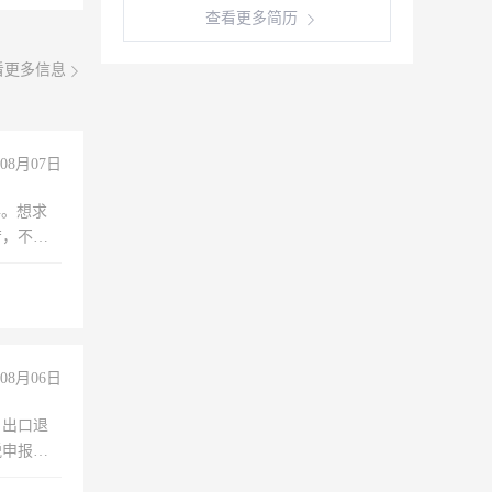
查看更多简历
看更多信息
08月07日
年。想求
苦，不怕
08月06日
，出口退
税申报、
理乱账业