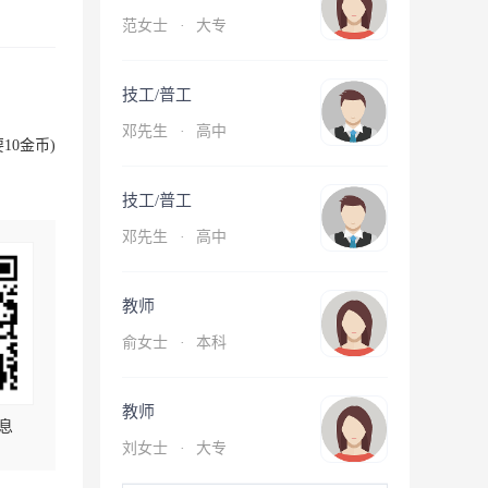
范女士
·
大专
技工/普工
邓先生
·
高中
10金币)
技工/普工
邓先生
·
高中
教师
俞女士
·
本科
教师
息
刘女士
·
大专