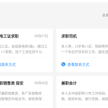
查
电工证求职
08月07日
求职司机
电工证，会组装电柜(箱)，做过工
本人男，24岁有c1证，驾龄两
；C1驾照，找个工资在四千以
一个年后开货车的工作，能吃
强县以外需要有住宿，保险勿扰
加班。
看联系方式
查看联系方式
职销售类 保安
08月06日
兼职会计
职兼职销售类，有广告销售经
本人女中级职称12年工作经验
络管理员中级证书，保安类保安
税、政府补贴、银行贷款、纳
形象岗或幼儿园保安，维修水电
为各类公司策划，设建新账，