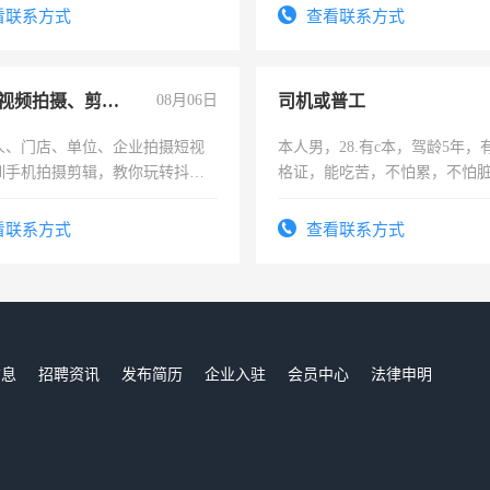
压电工证和十几年工作经验
务，财务咨询等业务。欲求兼
看联系方式
查看联系方式
作
手机短视频拍摄、剪辑、抖音快手
08月06日
司机或普工
人、门店、单位、企业拍摄短视
本人男，28.有c本，驾龄5年，
训手机拍摄剪辑，教你玩转抖音
格证，能吃苦，不怕累，不怕
人、门店、单位、企业拍摄短视
实，需求稳定工作一份，保险
训手机拍摄剪辑，教你玩转抖
看联系方式
查看联系方式
也可以成为拍摄达人！你也可以
摄达人！
信息
招聘资讯
发布简历
企业入驻
会员中心
法律申明
们